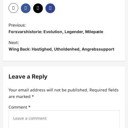
P
Previous:
o
Forsvarshistorie: Evolution, Legender, Milepæle
s
Next:
t
Wing Back: Hastighed, Utholdenhed, Angrebssupport
n
a
v
Leave a Reply
i
Your email address will not be published.
Required fields
g
are marked
*
a
Comment
*
t
i
o