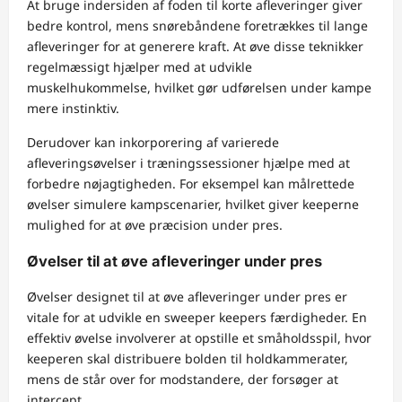
At bruge indersiden af foden til korte afleveringer giver
bedre kontrol, mens snørebåndene foretrækkes til lange
afleveringer for at generere kraft. At øve disse teknikker
regelmæssigt hjælper med at udvikle
muskelhukommelse, hvilket gør udførelsen under kampe
mere instinktiv.
Derudover kan inkorporering af varierede
afleveringsøvelser i træningssessioner hjælpe med at
forbedre nøjagtigheden. For eksempel kan målrettede
øvelser simulere kampscenarier, hvilket giver keeperne
mulighed for at øve præcision under pres.
Øvelser til at øve afleveringer under pres
Øvelser designet til at øve afleveringer under pres er
vitale for at udvikle en sweeper keepers færdigheder. En
effektiv øvelse involverer at opstille et småholdsspil, hvor
keeperen skal distribuere bolden til holdkammerater,
mens de står over for modstandere, der forsøger at
intercept.