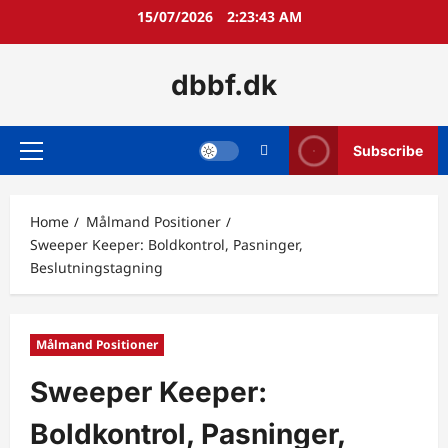
Skip
15/07/2026
2:23:44 AM
to
content
dbbf.dk
Subscribe
Primary
Menu
Home
Målmand Positioner
Sweeper Keeper: Boldkontrol, Pasninger,
Beslutningstagning
Målmand Positioner
Sweeper Keeper:
Boldkontrol, Pasninger,