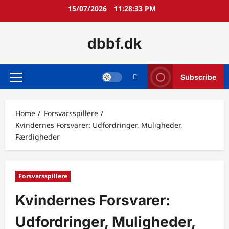
Skip
15/07/2026
11:28:34 PM
to
content
dbbf.dk
Subscribe
Primary
Menu
Home
Forsvarsspillere
Kvindernes Forsvarer: Udfordringer, Muligheder,
Færdigheder
Forsvarsspillere
Kvindernes Forsvarer:
Udfordringer, Muligheder,