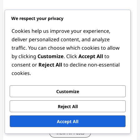
We respect your privacy
Cookies help us improve your experience,
deliver personalized content, and analyze
traffic. You can choose which cookies to allow
Ethan Rivers
by clicking
Customize
. Click
Accept All
to
consent or
Reject All
to decline non-essential
Author
cookies.
En passioneret fodboldentusiast og taktisk analytiker,
Ethan Rivers har brugt over et årti på at studere
detaljerne i fodboldpositioner. Med en baggrund i
Customize
sportsjournalistik kombinerer han sin kærlighed til spillet
med en evne til at fortælle historier, hvilket hjælper fans
Reject All
med at forstå de strategier, der gør fodbold så
fængslende.
Accept All
View All Posts